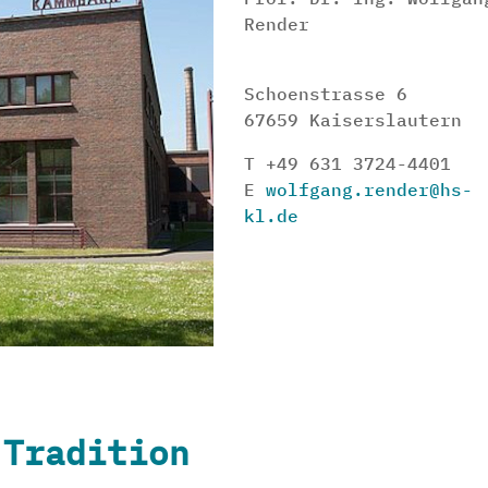
Render
Schoenstrasse 6
67659 Kaiserslautern
T +49 631 3724-4401
E
wolfgang.render@hs-
kl.de
 Tradition