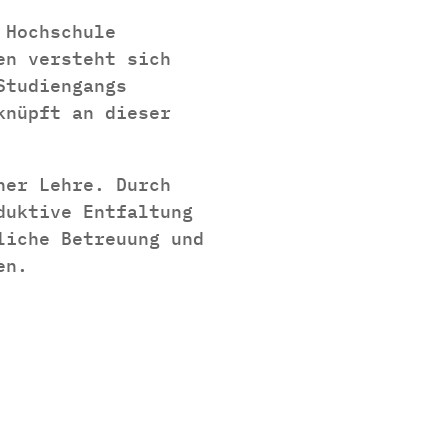
 Hochschule
en versteht sich
Studiengangs
knüpft an dieser
her Lehre. Durch
duktive Entfaltung
liche Betreuung und
en.