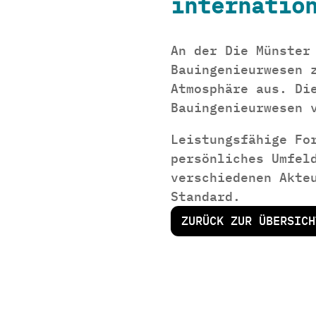
internatio
An der Die Münster
Bauingenieurwesen 
Atmosphäre aus. Di
Bauingenieurwesen 
Leistungsfähige Fo
persönliches Umfel
verschiedenen Akte
Standard.
ZURÜCK ZUR ÜBERSICH