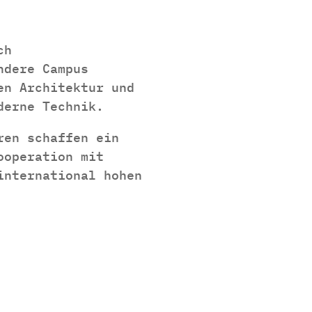
ch
ndere Campus
en Architektur und
derne Technik.
ren schaffen ein
ooperation mit
international hohen